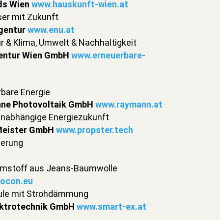
ds Wien
www.hauskunft-wien.at
er mit Zukunft
gentur
www.enu.at
ur & Klima, Umwelt & Nachhaltigkeit
gentur Wien GmbH
www.erneuerbare-
rbare Energie
onne Photovoltaik GmbH
www.raymann.at
 unabhängige Energiezukunft
Meister GmbH
www.propster.tech
ierung
mmstoff aus Jeans-Baumwolle
ocon.eu
ule mit Strohdämmung
ektrotechnik GmbH
www.smart-ex.at