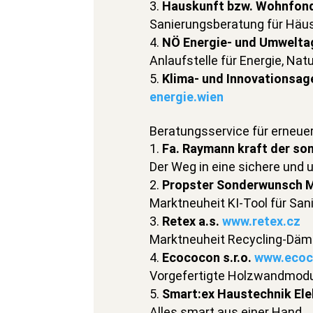
Hauskunft bzw. Wohnfon
Sanierungsberatung für Häus
NÖ Energie- und Umwelta
Anlaufstelle für Energie, Nat
Klima- und Innovationsa
energie.wien
Beratungsservice für erneue
Fa. Raymann kraft der s
Der Weg in eine sichere und
Propster Sonderwunsch 
Marktneuheit KI-Tool für San
Retex a.s.
www.retex.cz
Marktneuheit Recycling-Dä
Ecococon s.r.o.
www.ecoc
Vorgefertigte Holzwandmod
Smart:ex Haustechnik El
Alles smart aus einer Hand